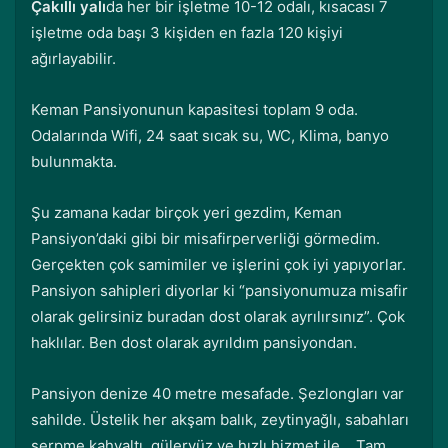
Çakıllı yalı
da her bir işletme 10-12 odalı, kısacası 7
işletme oda başı 3 kişiden en fazla 120 kişiyi
ağırlayabilir.
Keman Pansiyonunun kapasitesi toplam 9 oda.
Odalarında Wifi, 24 saat sıcak su, WC, Klima, banyo
bulunmakta.
Şu zamana kadar birçok yeri gezdim, Keman
Pansiyon’daki gibi bir misafirperverliği görmedim.
Gerçekten çok samimiler ve işlerini çok iyi yapıyorlar.
Pansiyon sahipleri diyorlar ki “pansiyonumuza misafir
olarak gelirsiniz buradan dost olarak ayrılırsınız”. Çok
haklılar. Ben dost olarak ayrıldım pansiyondan.
Pansiyon denize 40 metre mesafade. Şezlongları var
sahilde. Üstelik her akşam balık, zeytinyağlı, sabahları
serpme kahvaltı, güleryüz ve hızlı hizmet ile… Tam