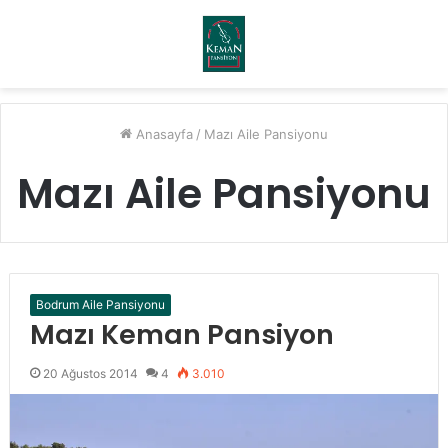
Menü
A
y
...
Anasayfa
/
Mazı Aile Pansiyonu
Mazı Aile Pansiyonu
Bodrum Aile Pansiyonu
Mazı Keman Pansiyon
20 Ağustos 2014
4
3.010