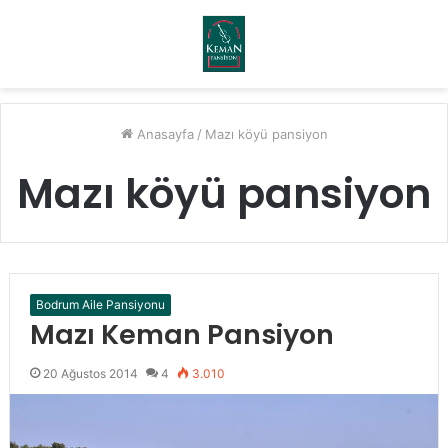
Menü
A
y
...
Anasayfa
/
Mazı köyü pansiyon
Mazı köyü pansiyon
Bodrum Aile Pansiyonu
Mazı Keman Pansiyon
20 Ağustos 2014
4
3.010