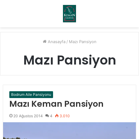
Menü
A
y
...
Anasayfa
/
Mazı Pansiyon
Mazı Pansiyon
Bodrum Aile Pansiyonu
Mazı Keman Pansiyon
20 Ağustos 2014
4
3.010